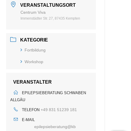
VERANSTALTUNGSORT
Centrum Viva
Immenstädter Str. 27, 87435 Kempten
KATEGORIE
Fortbildung
Workshop
VERANSTALTER
EPILEPSIEBERATUNG SCHWABEN
ALLGÄU
+49 831 51239 181
TELEFON
E-MAIL
epilepsieberatung@kb