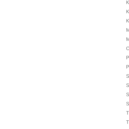
K
K
K
M
M
O
P
P
S
S
S
S
T
T