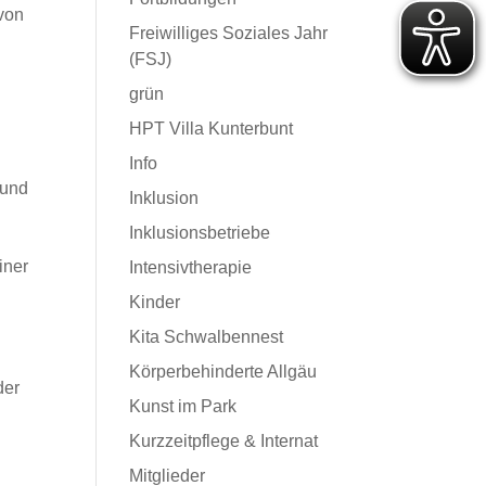
 von
Freiwilliges Soziales Jahr
(FSJ)
grün
HPT Villa Kunterbunt
Info
 und
Inklusion
Inklusionsbetriebe
iner
Intensivtherapie
Kinder
Kita Schwalbennest
Körperbehinderte Allgäu
der
Kunst im Park
Kurzzeitpflege & Internat
Mitglieder